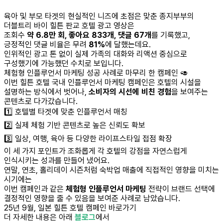
육아 및 부모 타겟의 현실적인 니즈에 초점은 맞춘 종지부부의
더블트리 바이 힐튼 판교 호텔 광고 영상은
조회수
약 6.8만 회, 좋아요 833개, 댓글 67개
를 기록했고,
긍정적인 댓글 비율은 무려
81%
에 달했는데요.
인위적인 광고 톤 없이 실제 가족의 대화와 리액션 중심으로
구성했기에 가능했던 수치로 보입니다.
체험형 인플루언서 마케팅 성공 사례로 마무리 한 캠페인 🥑
이번 힐튼 호텔 국내 인플루언서 마케팅 캠페인은 호텔의 시설을
설명하는 방식에서 벗어나,
소비자의 시선에 비친 경험
을 보여주는
콘텐츠로 다가갔습니다.
1️⃣ 호텔별 타겟에 맞춘 인플루언서 매칭
2️⃣ 실제 체험 기반 콘텐츠로 높은 신뢰도 확보
3️⃣ 일상, 여행, 육아 등 다양한 라이프스타일 접점 확장
이 세 가지 포인트가 조화롭게 각 호텔의 강점을 자연스럽게
인식시키는 성과를 만들어 냈어요.
연말, 연초, 홀리데이 시즌처럼 숙박업 매출에 직접적인 영향을 미치는
시기에는
이번 캠페인과 같은
체험형 인플루언서 마케팅
전략이 브랜드 선택에
결정적인 영향을 줄 수 있음을 보여준 사례로 남았습니다.
25년 9월, 일본 힐튼 호텔 캠페인 바로가기
더 자세한 내용은 아래
블로그
에서